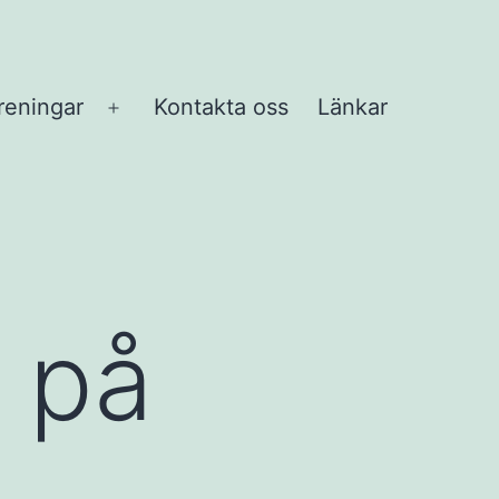
reningar
Kontakta oss
Länkar
Öppna
meny
 på