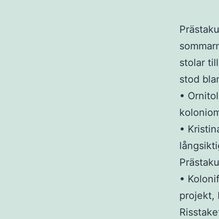
Prästaku
sommarm
stolar t
stod bla
• Ornito
koloniom
• Kristi
långsikt
Prästaku
• Koloni
projekt,
Risstake