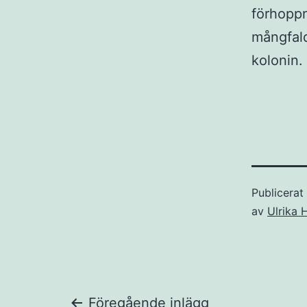
förhoppn
mångfalde
kolonin.
Publicera
av
Ulrika
Föregående inlägg