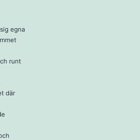
sig egna
rammet
och runt
s
et där
de
 och