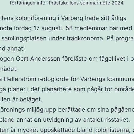
förtäringen inför Prästakullens sommarmöte 2024.
llens koloniförening i Varberg hade sitt årliga
öte lördag 17 augusti. 58 medlemmar bar med 
ill samlingsplatsen under trädkronorna. På prog
nd annat:
logen Gert Andersson föreläste om fågellivet i 
rådet.
na Hellerström redogjorde för Varbergs kommun
iga planer i det planarbete som pågår för områd
llen är beläget.
förenings miljögrupp berättade om sina pågåen
 bland annat en utvidgning av antalet risstaket.
ten är mycket uppskattade bland kolonisterna,