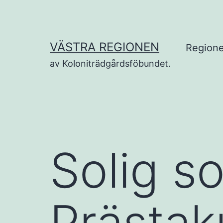
Hoppa
till
innehåll
VÄSTRA REGIONEN
Regione
av Koloniträdgårdsföbundet.
Solig s
Prästak