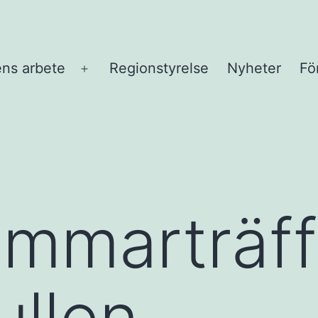
ns arbete
Regionstyrelse
Nyheter
Fö
Öppna
meny
ommarträff
ullen