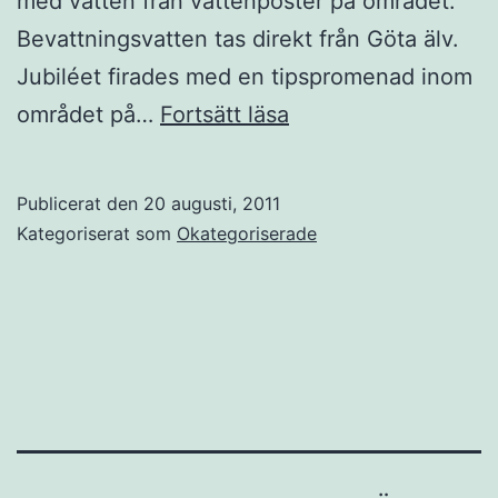
med vatten från vattenposter på området.
Bevattningsvatten tas direkt från Göta älv.
Jubiléet firades med en tipspromenad inom
Karlsvik
området på…
Fortsätt läsa
25
år
Publicerat den
20 augusti, 2011
2011
Kategoriserat som
Okategoriserade