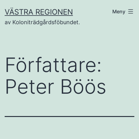
Hoppa
VÄSTRA REGIONEN
Meny
till
av Koloniträdgårdsföbundet.
innehåll
Författare:
Peter Böös