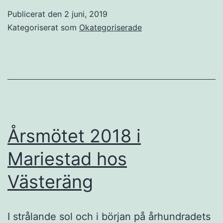
höl
Publicerat den
2 juni, 2019
i
Kategoriserat som
Okategoriserade
Bo
Årsmötet 2018 i
Mariestad hos
Västeräng
I strålande sol och i början på århundradets