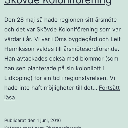
Den 28 maj så hade regionen sitt årsmöte
och det var Skövde Koloniförening som var
värdar i år. Vi var i Öms bygdegård och Leif
Henriksson valdes till årsmötesordförande.
Han avtackades också med blommor (som
han sen planterade på sin kolonilott i
Lidköping) för sin tid i regionstyrelsen. Vi
hade inte haft möjligheter till det…
Fortsätt
Årsmötet
läsa
2016
hos
Publicerat den
1 juni, 2016
Skövde
Kategoriserat som
Okategoriserade