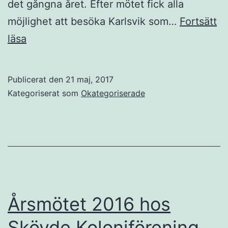
det gångna året. Efter mötet fick alla
möjlighet att besöka Karlsvik som…
Fortsätt
Årsmötet
läsa
2017
i
Publicerat den
21 maj, 2017
Trollhättan
Kategoriserat som
Okategoriserade
hos
Karlsvik
Årsmötet 2016 hos
Skövde Koloniförening