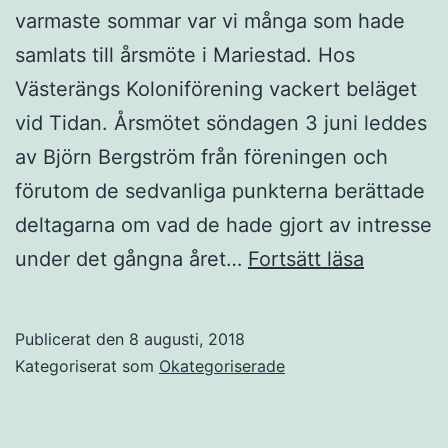
varmaste sommar var vi många som hade
samlats till årsmöte i Mariestad. Hos
Västerängs Koloniförening vackert beläget
vid Tidan. Årsmötet söndagen 3 juni leddes
av Björn Bergström från föreningen och
förutom de sedvanliga punkterna berättade
deltagarna om vad de hade gjort av intresse
Årsmöte
under det gångna året…
Fortsätt läsa
2018
i
Publicerat den
8 augusti, 2018
Mariesta
Kategoriserat som
Okategoriserade
hos
Västerän