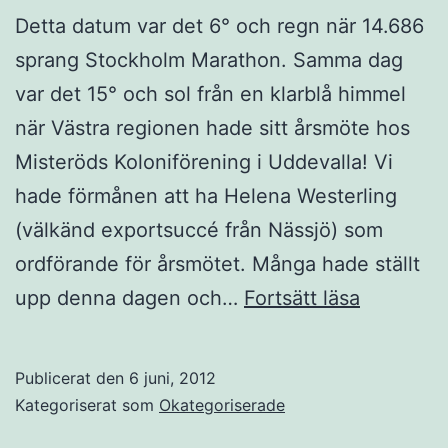
Detta datum var det 6° och regn när 14.686
sprang Stockholm Marathon. Samma dag
var det 15° och sol från en klarblå himmel
när Västra regionen hade sitt årsmöte hos
Misteröds Koloniförening i Uddevalla! Vi
hade förmånen att ha Helena Westerling
(välkänd exportsuccé från Nässjö) som
ordförande för årsmötet. Många hade ställt
Årsmöte
upp denna dagen och…
Fortsätt läsa
6
juni
Publicerat den
6 juni, 2012
2012
Kategoriserat som
Okategoriserade
hos